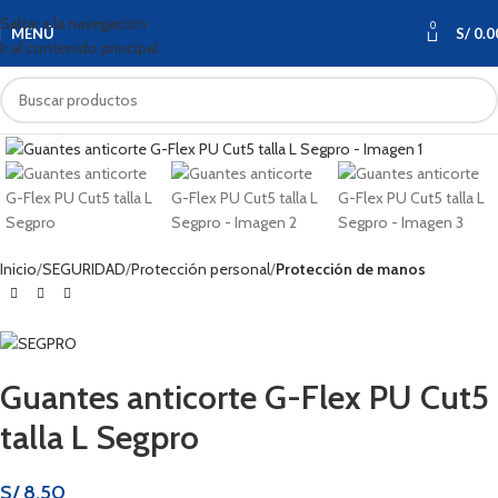
Saltar a la navegación
0
MENÚ
S/
0.0
Ir al contenido principal
Haga clic para ampliar
Inicio
SEGURIDAD
Protección personal
Protección de manos
Guantes anticorte G-Flex PU Cut5
talla L Segpro
S/
8.50