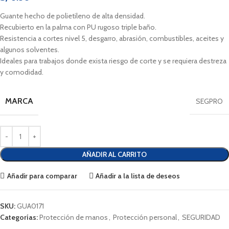
Guante hecho de polietileno de alta densidad.
Recubierto en la palma con PU rugoso triple baño.
Resistencia a cortes nivel 5, desgarro, abrasión, combustibles, aceites y
algunos solventes.
Ideales para trabajos donde exista riesgo de corte y se requiera destreza
y comodidad.
MARCA
SEGPRO
AÑADIR AL CARRITO
Añadir para comparar
Añadir a la lista de deseos
SKU:
GUA0171
Categorías:
Protección de manos
,
Protección personal
,
SEGURIDAD