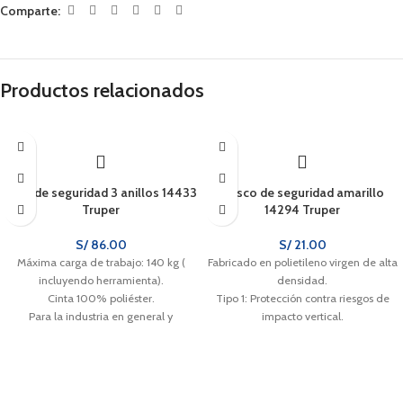
Comparte:
Productos relacionados
Arné de seguridad 3 anillos 14433
Casco de seguridad amarillo
Truper
14294 Truper
S/
86.00
S/
21.00
Máxima carga de trabajo: 140 kg (
Fabricado en polietileno virgen de alta
incluyendo herramienta).
densidad.
Cinta 100% poliéster.
Tipo 1: Protección contra riesgos de
Para la industria en general y
impacto vertical.
construcción.
Suspensión de nylon tejido con 4
puntos de sujeción.