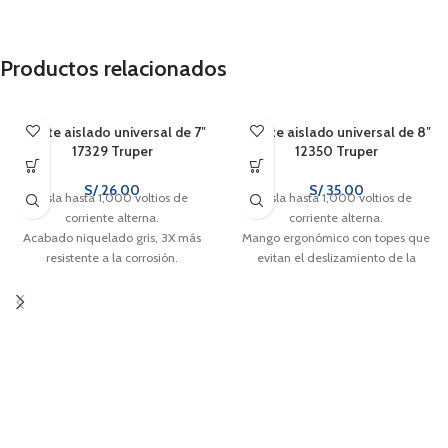
Productos relacionados
Alicate aislado universal de 7″
Alicate aislado universal de 8″
17329 Truper
12350 Truper
S/
26.00
S/
35.00
Aísla hasta 1,000 voltios de
Aísla hasta 1,000 voltios de
corriente alterna.
corriente alterna.
Acabado niquelado gris, 3X más
Mango ergonómico con topes que
resistente a la corrosión.
evitan el deslizamiento de la
Cuchillas diseñadas para cortes
mano.
precisos.
Cuchillas afiladas para cortes
rápidos y precisos.