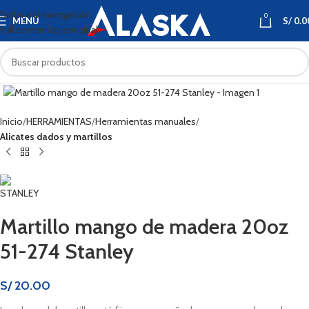
Saltar a la navegación
0
MENÚ
S/
0.0
Ir al contenido principal
Haga clic para ampliar
Inicio
HERRAMIENTAS
Herramientas manuales
Alicates dados y martillos
Martillo mango de madera 20oz
51-274 Stanley
S/
20.00