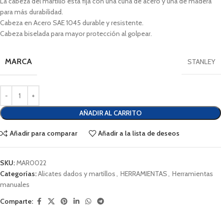
La cabeza del martillo está fija con una cuña de acero y una de madera
para más durabilidad.
Cabeza en Acero SAE 1045 durable y resistente.
Cabeza biselada para mayor protección al golpear.
MARCA
STANLEY
AÑADIR AL CARRITO
Añadir para comparar
Añadir a la lista de deseos
SKU:
MAR0022
Categorías:
Alicates dados y martillos
,
HERRAMIENTAS
,
Herramientas
manuales
Comparte: