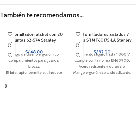
También te recomendamos…
Destornillador ratchet con 20
Destornilladores aislados 7
puntas 62-574 Stanley
piezas STMT60175-LA Stanley
S/
48.00
S/
92.00
Mango de diseño ergonómico.
Aislamiento seguro hasta 1,000 V.
Compartimientos para guardar
Cumple con la norma EN60900.
brocas.
Acero resistente y duradero.
El interruptor permite el trinquete
Mango ergonómico antideslizante.
en sentido horario y antihorario y la
posición bloqueada.
Aleación de acero tratada
térmicamente puntas en tamaños
populares satisfacer una variedad
de necesidades de fijación.
Portabrocas magnético para un
cambio rápido y seguro de brocas.