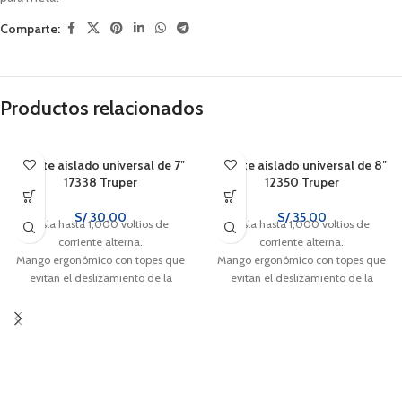
Comparte:
Productos relacionados
Alicate aislado universal de 7″
Alicate aislado universal de 8″
17338 Truper
12350 Truper
S/
30.00
S/
35.00
Aísla hasta 1,000 voltios de
Aísla hasta 1,000 voltios de
corriente alterna.
corriente alterna.
Mango ergonómico con topes que
Mango ergonómico con topes que
evitan el deslizamiento de la
evitan el deslizamiento de la
mano.
mano.
Cuchillas afiladas para cortes
Cuchillas afiladas para cortes
rápidos y precisos.
rápidos y precisos.