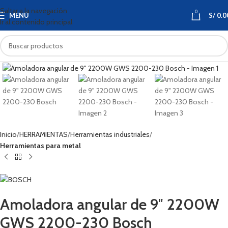
Saltar a la navegación
0
MENÚ
S/
0.0
Ir al contenido principal
Haga clic para ampliar
Inicio
HERRAMIENTAS
Herramientas industriales
Herramientas para metal
Amoladora angular de 9″ 2200W
GWS 2200-230 Bosch