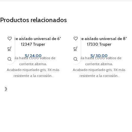
Productos relacionados
Alicate aislado universal de 6″
Alicate aislado universal de 8″
12347 Truper
17330 Truper
S/
24.00
S/
30.00
Aísla hasta 1,000 voltios de
Aísla hasta 1,000 voltios de
corriente alterna.
corriente alterna.
Acabado niquelado gris, 3X más
Acabado niquelado gris, 3X más
resistente a la corrosión.
resistente a la corrosión.
Cuchillas diseñadas para cortes
Cuchillas diseñadas para cortes
precisos.
precisos.