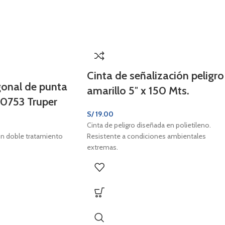
Cinta de señalización peligro
gonal de punta
amarillo 5″ x 150 Mts.
10753 Truper
S/
19.00
Cinta de peligro diseñada en polietileno.
on doble tratamiento
Resistente a condiciones ambientales
extremas.
Otorga alta visibilidad en áreas donde se
requiere restringir el paso de personas.