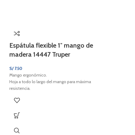
Espátula flexible 1″ mango de
madera 14447 Truper
S/
7.50
Mango ergonómico.
Hoja a todo lo largo del mango para máxima
resistencia.
Para resanar y aplicar pastas.
Espátula fl