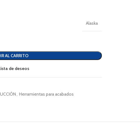
Alaska
IR AL CARRITO
 lista de deseos
UCCIÓN
,
Herramientas para acabados