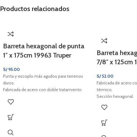
Productos relacionados
Barreta hexagonal de punta
Barreta hexa
1″ x 175cm 19963 Truper
7/8″ x 125cm 
S/
95.00
Punta y escoplo más agudos para terrenos
S/
52.00
duros.
Fabricada de acero c
Fabricada de acero con doble tratamiento
térmico.
térmico.
Sección hexagonal.
Sección hexagonal.
Uso pesado