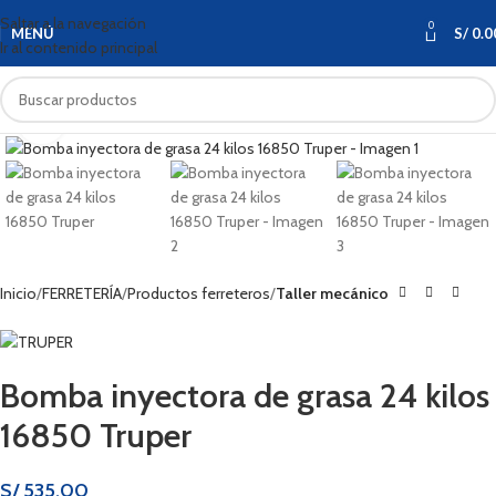
Saltar a la navegación
0
MENÚ
S/
0.0
Ir al contenido principal
Haga clic para ampliar
Inicio
FERRETERÍA
Productos ferreteros
Taller mecánico
Bomba inyectora de grasa 24 kilos
16850 Truper
S/
535.00