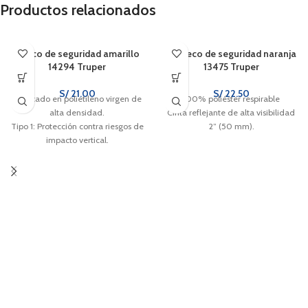
Productos relacionados
Casco de seguridad amarillo
Chaleco de seguridad naranja
14294 Truper
13475 Truper
S/
21.00
S/
22.50
Fabricado en polietileno virgen de
100% poliéster respirable
alta densidad.
Cinta reflejante de alta visibilidad
Tipo 1: Protección contra riesgos de
2” (50 mm).
impacto vertical.
Suspensión de nylon tejido con 4
puntos de sujeción.