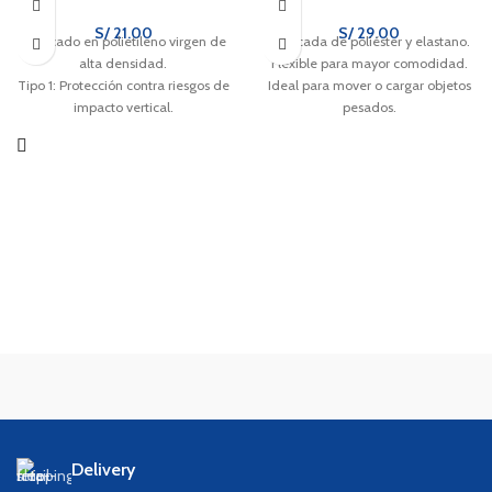
S/
21.00
S/
29.00
Fabricado en polietileno virgen de
Fabricada de poliéster y elastano.
alta densidad.
Flexible para mayor comodidad.
Tipo 1: Protección contra riesgos de
Ideal para mover o cargar objetos
impacto vertical.
pesados.
Suspensión de nylon tejido con 4
puntos de sujeción.
Delivery