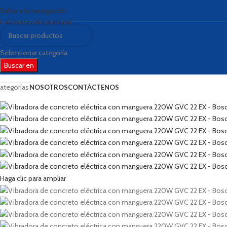
Saltar a la navegación
Ir al contenido principal
Seleccionar categoría
Buscar en
ategorías
NOSOTROS
CONTÁCTENOS
Haga clic para ampliar