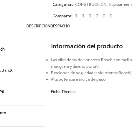
Categorías:
CONSTRUCCIÓN
,
Equipamient
Comparte:
DESCRIPCIÓN
DESPACHO
Información del producto
ch
Las vibradoras de concreto Bosch son fácil m
manguera y diseño portátil
 22 EX
Funciones de seguridad (solo ofertas Bosch):
Alta potencia e índice de peso
 Mt.
Ficha Técnica
 mm