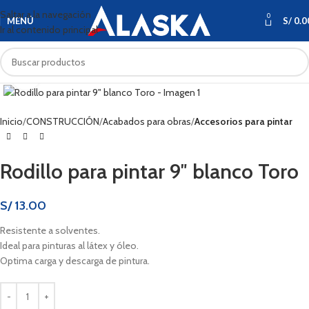
Saltar a la navegación
0
MENÚ
S/
0.0
Ir al contenido principal
Haga clic para ampliar
Inicio
CONSTRUCCIÓN
Acabados para obras
Accesorios para pintar
Rodillo para pintar 9″ blanco Toro
S/
13.00
Resistente a solventes.
Ideal para pinturas al látex y óleo.
Optima carga y descarga de pintura.