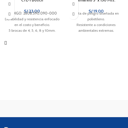
S/
23.00
S/
19.00
CÓDIGO: 2608.590.090-000
Cinta de peligro diseñada en
Durabilidad y resistencia enfocado
polietileno.
en el costo y beneficio.
Resistente a condiciones
5 brocas de 4, 5, 6, 8 y 10mm.
ambientales extremas.
Se adecua para todas las marcas
Otorga alta visibilidad en áreas
de taladro.
donde se requiere restringir el
paso de personas.