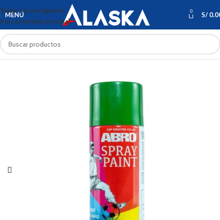
Saltar a la navegación
0
MENÚ
S/
0.0
Ir al contenido principal