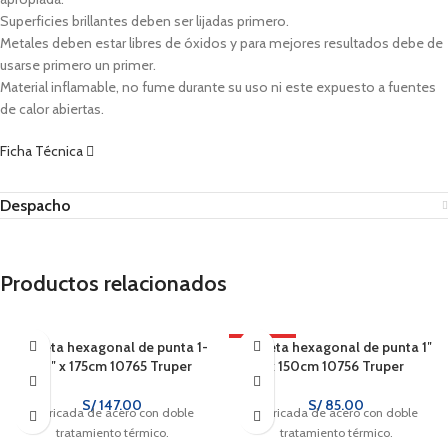
Superficies brillantes deben ser lijadas primero.
Metales deben estar libres de óxidos y para mejores resultados debe de
usarse primero un primer.
Material inflamable, no fume durante su uso ni este expuesto a fuentes
de calor abiertas.
Ficha Técnica
Despacho
Productos relacionados
Barreta hexagonal de punta 1-
CALIENTE
Barreta hexagonal de punta 1″
1/4″ x 175cm 10765 Truper
x 150cm 10756 Truper
S/
147.00
S/
85.00
Fabricada de acero con doble
Fabricada de acero con doble
tratamiento térmico.
tratamiento térmico.