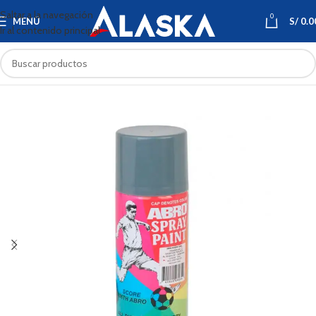
Saltar a la navegación
0
MENÚ
S/
0.0
Ir al contenido principal