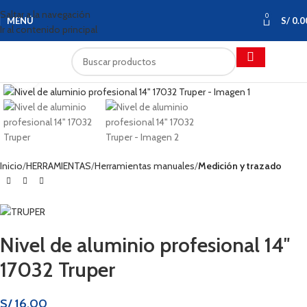
Saltar a la navegación
0
MENÚ
S/
0.0
Ir al contenido principal
Haga clic para ampliar
Inicio
HERRAMIENTAS
Herramientas manuales
Medición y trazado
Nivel de aluminio profesional 14″
17032 Truper
S/
16.00