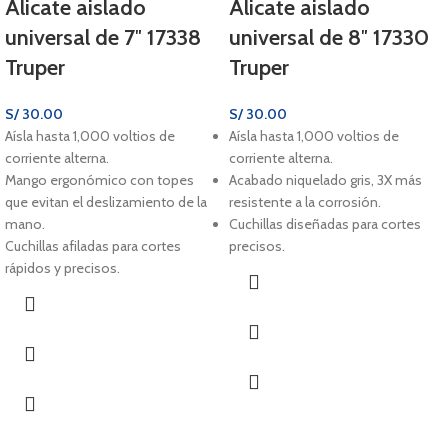
Alicate aislado
Alicate aislado
universal de 7″ 17338
universal de 8″ 17330
Truper
Truper
S/
30.00
S/
30.00
Aísla hasta 1,000 voltios de
Aísla hasta 1,000 voltios de
corriente alterna.
corriente alterna.
Mango ergonómico con topes
Acabado niquelado gris, 3X más
que evitan el deslizamiento de la
resistente a la corrosión.
mano.
Cuchillas diseñadas para cortes
Cuchillas afiladas para cortes
precisos.
rápidos y precisos.