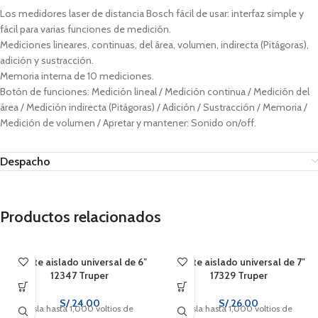
Los medidores laser de distancia Bosch fácil de usar: interfaz simple y
fácil para varias funciones de medición.
Mediciones lineares, continuas, del área, volumen, indirecta (Pitágoras),
adición y sustracción.
Memoria interna de 10 mediciones.
Botón de funciones: Medición lineal / Medición continua / Medición del
área / Medición indirecta (Pitágoras) / Adición / Sustracción / Memoria /
Medición de volumen / Apretar y mantener: Sonido on/off.
Despacho
Productos relacionados
Alicate aislado universal de 6″
Alicate aislado universal de 7″
12347 Truper
17329 Truper
S/
24.00
S/
26.00
Aísla hasta 1,000 voltios de
Aísla hasta 1,000 voltios de