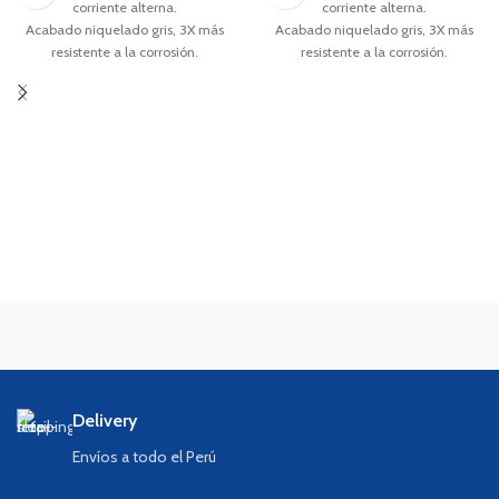
corriente alterna.
corriente alterna.
Acabado niquelado gris, 3X más
Acabado niquelado gris, 3X más
resistente a la corrosión.
resistente a la corrosión.
Cuchillas diseñadas para cortes
Cuchillas diseñadas para cortes
precisos.
precisos.
Delivery
Envíos a todo el Perú