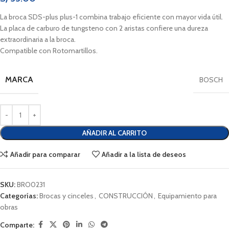
La broca SDS-plus plus-1 combina trabajo eficiente con mayor vida útil.
La placa de carburo de tungsteno con 2 aristas confiere una dureza
extraordinaria a la broca.
Compatible con Rotomartillos.
MARCA
BOSCH
AÑADIR AL CARRITO
Añadir para comparar
Añadir a la lista de deseos
SKU:
BRO0231
Categorías:
Brocas y cinceles
,
CONSTRUCCIÓN
,
Equipamiento para
obras
Comparte: