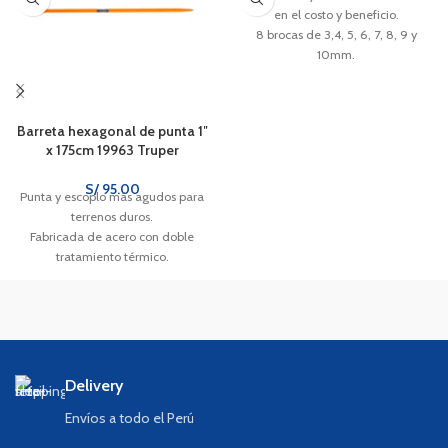
en el costo y beneficio.
8 brocas de 3,4, 5, 6, 7, 8, 9 y
10mm.
Se adecua para todas las marcas
de taladro.
Barreta hexagonal de punta 1″
x 175cm 19963 Truper
S/
95.00
Punta y escoplo más agudos para
terrenos duros.
Fabricada de acero con doble
tratamiento térmico.
Sección hexagonal.
Uso pesado
Delivery
Envíos a todo el Perú