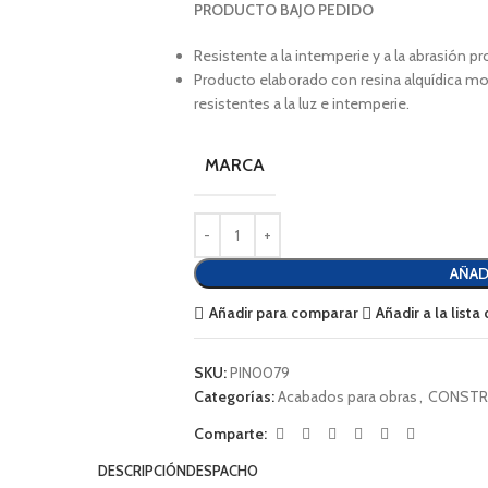
PRODUCTO BAJO PEDIDO
Resistente a la intemperie y a la abrasión pr
Producto elaborado con resina alquídica m
resistentes a la luz e intemperie.
MARCA
AÑAD
Añadir para comparar
Añadir a la list
SKU:
PIN0079
Categorías:
Acabados para obras
,
CONSTR
Comparte:
DESCRIPCIÓN
DESPACHO