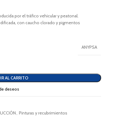
oducida por el tráfico vehicular y peatonal.
odificada, con caucho clorado y pigmentos
ANYPSA
IR AL CARRITO
a de deseos
UCCIÓN
,
Pinturas y recubrimientos