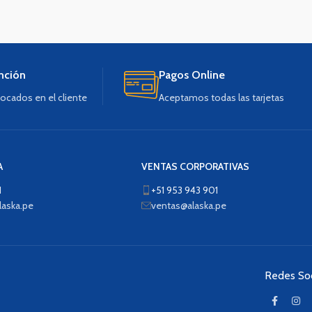
nción
Pagos Online
ocados en el cliente
Aceptamos todas las tarjetas
A
VENTAS CORPORATIVAS
1
+51 953 943 901
aska.pe
ventas@alaska.pe
Redes Soc