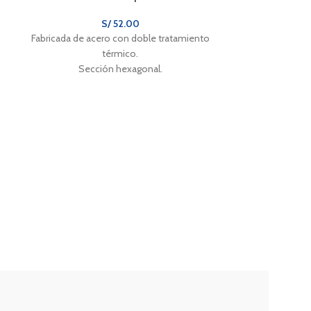
S/
52.00
Fabricada de acero con doble tratamiento
térmico.
Sección hexagonal.
Compresora lub
Arranque 
Motor con bob
Mango para