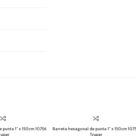
e punta 1″ x 150cm 10756
Barreta hexagonal de punta 1″ x 150cm 107
ruper
Truper