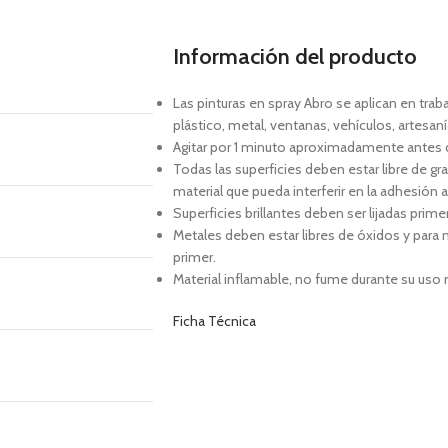
Información del producto
Las pinturas en spray Abro se aplican en traba
plástico, metal, ventanas, vehículos, artesan
Agitar por 1 minuto aproximadamente antes d
Todas las superficies deben estar libre de gr
material que pueda interferir en la adhesión 
Superficies brillantes deben ser lijadas prime
Metales deben estar libres de óxidos y para
primer.
Material inflamable, no fume durante su uso n
Ficha Técnica