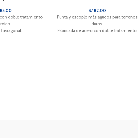
85.00
S/
82.00
 con doble tratamiento
Punta y escoplo más agudos para terrenos
rmico.
duros.
 hexagonal.
Fabricada de acero con doble tratamiento
térmico.
Sección hexagonal.