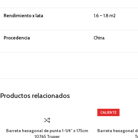
Rendimiento x lata
1.6 – 1.8 m2
Procedencia
China
Productos relacionados
CALIENTE
Barreta hexagonal de punta 1-1/4″ x 175cm
Barreta hexagonal d
10765 Truper
T