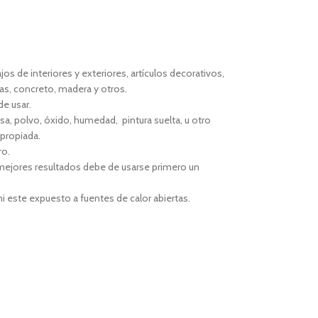
jos de interiores y exteriores, artículos decorativos,
ías, concreto, madera y otros.
e usar.
asa, polvo, óxido, humedad, pintura suelta, u otro
apropiada.
ro.
 mejores resultados debe de usarse primero un
i este expuesto a fuentes de calor abiertas.