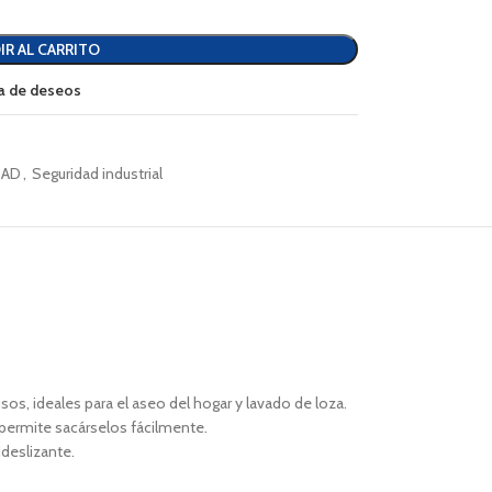
IR AL CARRITO
sta de deseos
DAD
,
Seguridad industrial
os, ideales para el aseo del hogar y lavado de loza.
permite sacárselos fácilmente.
deslizante.