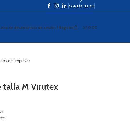
0
CONTÁCTENOS
Inicio de sesión / Registro
Lista de deseos
S/
0.00
culos de limpieza
talla M Virutex
za.
nte.