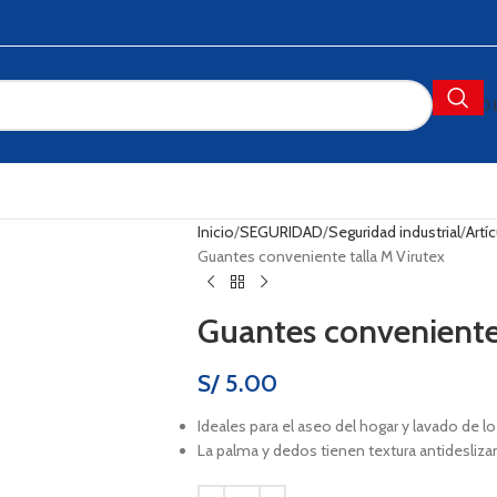
0
Inicio
SEGURIDAD
Seguridad industrial
Artí
Guantes conveniente talla M Virutex
Guantes conveniente 
S/
5.00
Ideales para el aseo del hogar y lavado de lo
La palma y dedos tienen textura antidesliza