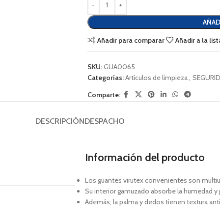
AÑAD
Añadir para comparar
Añadir a la li
SKU:
GUA0065
Categorías:
Artículos de limpieza
,
SEGURI
Comparte:
DESCRIPCIÓN
DESPACHO
Información del producto
Los guantes virutex convenientes son multius
Su interior gamuzado absorbe la humedad y 
Además, la palma y dedos tienen textura anti