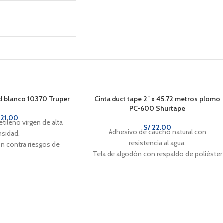
d blanco 10370 Truper
Cinta duct tape 2″ x 45.72 metros plomo
PC-600 Shurtape
21.00
etileno virgen de alta
S/
22.00
Adhesivo de caucho natural con
nsidad.
resistencia al agua.
ón contra riesgos de
Tela de algodón con respaldo de poliéster
o vertical.
y alta resistencia a la tensión.
on tejido con 4 puntos
ujeción.