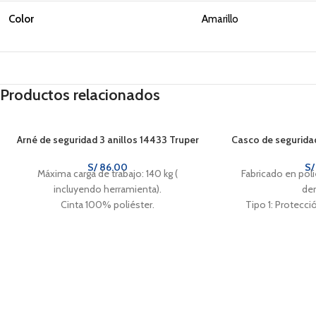
Color
Amarillo
Productos relacionados
Arné de seguridad 3 anillos 14433 Truper
Casco de segurida
S/
86.00
S/
Máxima carga de trabajo: 140 kg (
Fabricado en poli
incluyendo herramienta).
de
Cinta 100% poliéster.
Tipo 1: Protecci
Para la industria en general y construcción.
impact
Suspensión de nyl
de s